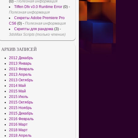
(0)
-
Полезная информация
Tiffen Dfx v3.0 Runtime Error
(0)
-
Полезная информация
Секреты Adobe Premiere Pro
CS6
(0)
-
Полезная информация
Скрипты для рандома
(3)
-
3dsMax Scripts (только чтение)
АРХИВ ЗАПИСЕЙ
2012 Декабрь
2013 Январь
2013 Февраль
2013 Апрель
2013 Октябрь
2014 Май
2015 Май
2015 Июль
2015 Октябрь
2015 Ноябрь
2015 Декабрь
2016 Февраль
2016 Март
2018 Март
2018 Апрель