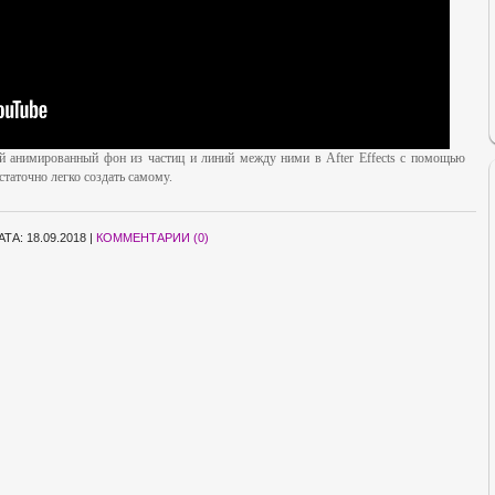
ый анимированный фон из частиц и линий между ними в After Effects с помощью
статочно легко создать самому.
АТА:
18.09.2018
|
КОММЕНТАРИИ (0)