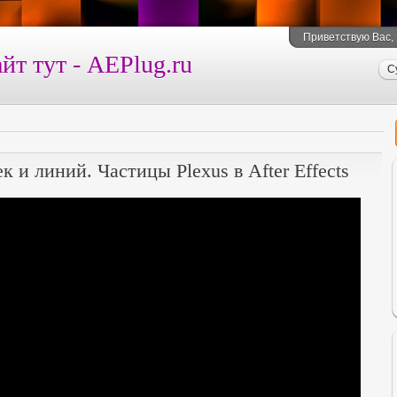
Приветствую Вас
,
йт тут - AEPlug.ru
С
 и линий. Частицы Plexus в After Effects