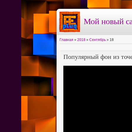
Мой новый са
Главная
»
2018
»
Сентябрь
»
18
Популярный фон из точек