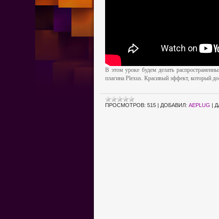
В этом уроке будем делать распространенн
плагина Plexus. Красивый эффект, который до
ПРОСМОТРОВ:
515
|
ДОБАВИЛ:
AEPLUG
|
Д