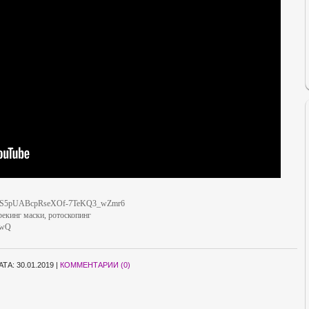
-JXfMS5pUABcpRseXOf-7TeKQ3_wZmr6
трекинг маски, ротоскопинг
HwQ
АТА:
30.01.2019
|
КОММЕНТАРИИ (0)