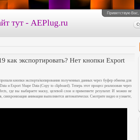
Приветствую Вас
,
йт тут - AEPlug.ru
С
019 как экспортировать? Нет кнопки Export
9 пропали кнопки экспорта/копирования полученных данных через буфер обмена для
ata и Export Shape Data (Copy to clipboard). Теперь этот процесс реализован через
fects, где вы выбираете маску, целевой слои и применяете результат. И можно не
в, синхронизация анимации выполняется автоматически. Смотрите видео и узнаете,