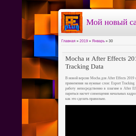
Мой новый са
Главная
»
2019
»
Январь
»
30
Mocha и After Effects 2
Tracking Data
В новой версии Mocha для After Effects 201
применения на нужные слои: Export Tracking D
работу непосредственно в плагине в After Ef
париться насчет совмещения начальных кадро
как это сделать правильно.