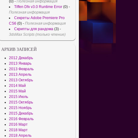
(0)
-
Полезная информация
Tiffen Dfx v3.0 Runtime Error
(0)
-
Полезная информация
Секреты Adobe Premiere Pro
CS6
(0)
-
Полезная информация
Скрипты для рандома
(3)
-
3dsMax Scripts (только чтение)
АРХИВ ЗАПИСЕЙ
2012 Декабрь
2013 Январь
2013 Февраль
2013 Апрель
2013 Октябрь
2014 Май
2015 Май
2015 Июль
2015 Октябрь
2015 Ноябрь
2015 Декабрь
2016 Февраль
2016 Март
2018 Март
2018 Апрель