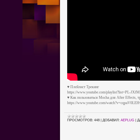
♥ Плейлист Трекинг
https://www.youtube.com/playlist?list=PL
♥ Как пользоваться Mocha для After Effects, 
https://www.youtube.com/watch?v=cqpaV0LE
ПРОСМОТРОВ:
448
|
ДОБАВИЛ:
AEPLUG
|
Д