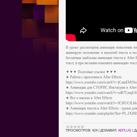
В уроке рассмотрена анимация появления тек
анимирую положение и масштаб текста и пол
беслатные шаблоны анимации текста в After E
текст, и при желании изменить анимацию текст
▼▼▼ Полезные ссылки ▼▼▼
★ Работа с пресетами в After Effects
https://www.youtube.com/watch?v=jCamEMJS
★ Анимация для СТОРИС Инстаграм в After 
https://www.youtube.com/watch?v=oiR7CmqG
★ Все о масках в After Effects
https://www.youtube.com/watch?v=ICHUCfLbb
★ Анимация текста в After Effects - уроки дл
https://www.youtube.com/playlist?list=PL-JX
ПРОСМОТРОВ:
424
|
ДОБАВИЛ:
AEPLUG
|
Д