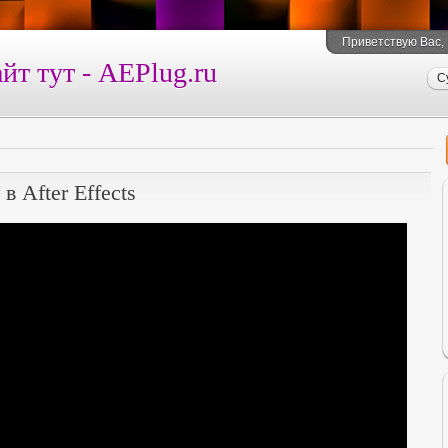
Приветствую Вас
,
йт тут - AEPlug.ru
С
After Effects