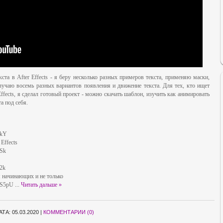
ста в After Effects - я беру несколько разных примеров текста, применяю маски,
учаю восемь разных вариантов появления и движение текста. Для тех, кто ищет
ffects, я сделал готовый проект - можно скачать шаблон, изучить как анимировать
а под себя.
nkY
Effects
6Sk
2k
я начинающих и не только
fMS5pU
...
Читать дальше »
АТА:
05.03.2020
|
КОММЕНТАРИИ (0)