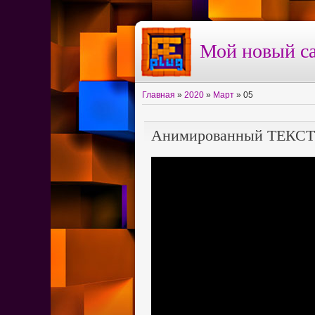
Мой новый са
Главная
»
2020
»
Март
»
05
Анимированный ТЕКСТ в 