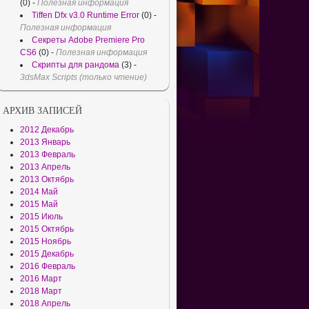
(0)
-
Полезная информация
Tiffen Dfx v3.0 Runtime Error
(0)
-
Полезная информация
Секреты Adobe Premiere Pro
CS6
(0)
-
Полезная информация
Скрипты для рандома
(3)
-
3dsMax Scripts (только чтение)
АРХИВ ЗАПИСЕЙ
2012 Декабрь
2013 Январь
2013 Февраль
2013 Апрель
2013 Октябрь
2014 Май
2015 Май
2015 Июль
2015 Октябрь
2015 Ноябрь
2015 Декабрь
2016 Февраль
2016 Март
2018 Март
2018 Апрель